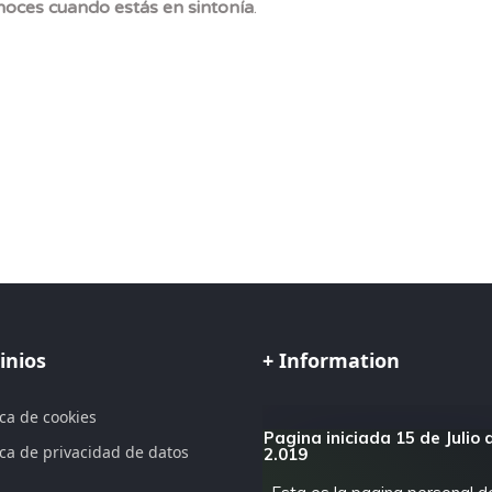
noces cuando estás en sintonía
.
inios
+ Information
ica de cookies
Pagina iniciada 15 de Julio 
ica de privacidad de datos
2.019