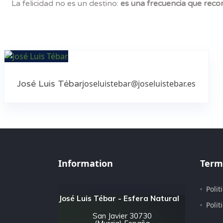
La felicidad no es un destino:
es una frecuencia que reco
José Luis Tébar
joseluistebar@joseluistebar.es
Information
Term
Polit
José Luis Tébar - Esfera Natural
Polit
San Javier 30730