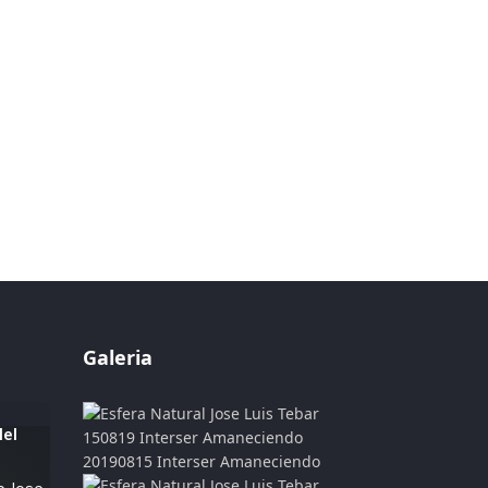
Galeria
del
20190815 Interser Amaneciendo