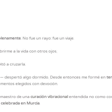
 plenamente
. No fue un rayo: fue un viaje.
irme a la vida con otros ojos.
itó a cruzarla.
— despertó algo dormido. Desde entonces me formé en
te
rumentos elegidos con devoción.
, maestro de una
curación vibracional
entendida no como cor
 celebrada en Murcia
.